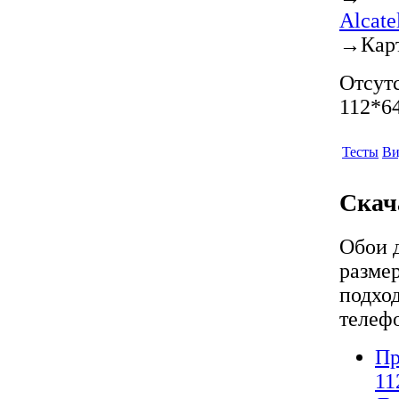
Alcat
→
Кар
Отсутс
112*64
Тесты
Ви
Скач
Обои 
разме
подход
телеф
Пр
11