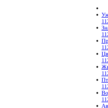
Уж
11
Зн
11
Пр
11
Цв
11
Жи
11
Пт
11
Во
11
Ав