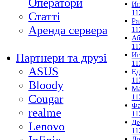
Оператори
И
11
Статті
Ра
Аренда сервера
11
Аб
11
И
Партнери та друзі
11
ASUS
Ед
11
Bloody
М
Cougar
11
Фа
realme
11
Де
Lenovo
11
До