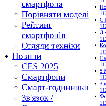
11
смартфона
По
Порівняти моделі
11
С 
Рейтинг
11
Де
смартфонів
11
Огляди техніки
Ко
11
Новини
Са
11
CES 2025
8 
Смартфони
11
За
Смарт-годинники
11
Зв'язок /
Фо
11