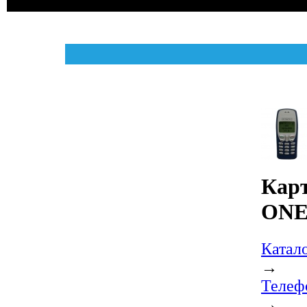
Карт
ONE
Катал
→
Телеф
→