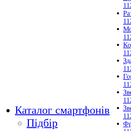
11
Ра
11
Мо
11
Ко
11
Зд
11
Го
11
Зв
11
Каталог смартфонів
Зв
11
Підбір
Фр