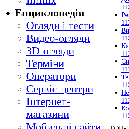
Infinix
11
Енциклопедія
Ре
11
Огляди і тести
Ви
Видео-огляди
11
Ка
3D-огляди
11
Терміни
Си
11
Оператори
Те
11
Сервіс-центри
Не
Інтернет-
11
Ко
магазини
11
Мобильні сайти
ТОП-1