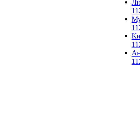
Лю
11
Му
11
Ки
11
А
11